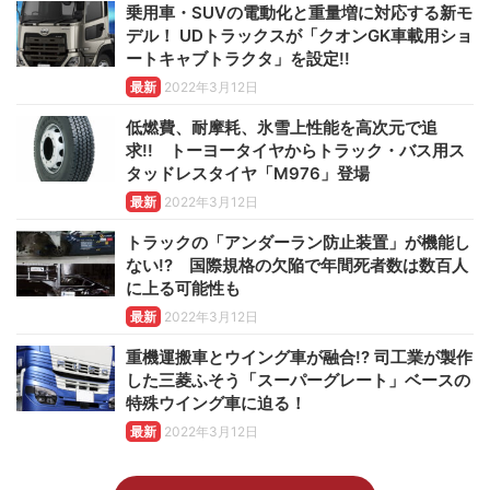
乗用車・SUVの電動化と重量増に対応する新モ
デル！ UDトラックスが「クオンGK車載用ショ
ートキャブトラクタ」を設定!!
最新
2022年3月12日
低燃費、耐摩耗、氷雪上性能を高次元で追
求!! トーヨータイヤからトラック・バス用ス
タッドレスタイヤ「M976」登場
最新
2022年3月12日
トラックの「アンダーラン防止装置」が機能し
ない!? 国際規格の欠陥で年間死者数は数百人
に上る可能性も
最新
2022年3月12日
重機運搬車とウイング車が融合!? 司工業が製作
した三菱ふそう「スーパーグレート」ベースの
特殊ウイング車に迫る！
最新
2022年3月12日