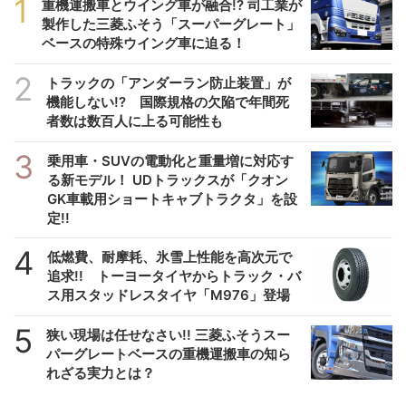
1
重機運搬車とウイング車が融合!? 司工業が
製作した三菱ふそう「スーパーグレート」
ベースの特殊ウイング車に迫る！
2
トラックの「アンダーラン防止装置」が
機能しない!? 国際規格の欠陥で年間死
者数は数百人に上る可能性も
3
乗用車・SUVの電動化と重量増に対応す
る新モデル！ UDトラックスが「クオン
GK車載用ショートキャブトラクタ」を設
定!!
4
低燃費、耐摩耗、氷雪上性能を高次元で
追求!! トーヨータイヤからトラック・バ
ス用スタッドレスタイヤ「M976」登場
5
狭い現場は任せなさい!! 三菱ふそうスー
パーグレートベースの重機運搬車の知ら
れざる実力とは？