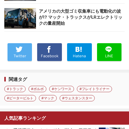
アメリカの大型ゴミ収集車にも電動化の波
が!? マック・トラックスがLRエレクトリッ
クの量産開始
Twitter
Facebook
Hatena
LINE
関連タグ
#トラック
#ボルボ
#ケンワース
#フレイトライナー
#ピータービルト
#マック
#ウェスタンスター
人気記事ランキング